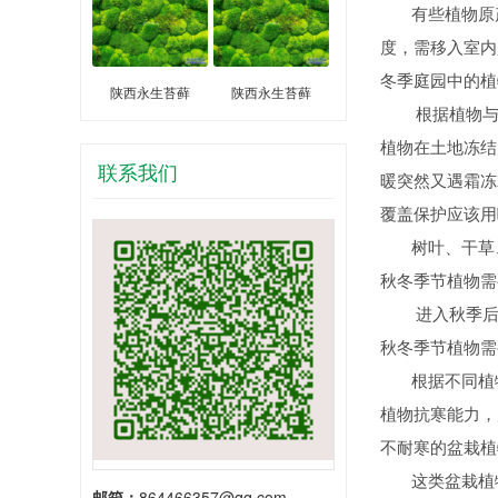
有些植物原产
度，需移入室内
冬季庭园中的植
陕西永生苔藓
陕西永生苔藓
根据植物与当
植物在土地冻结
联系我们
暖突然又遇霜冻
覆盖保护应该用
树叶、干草、
秋冬季节植物需
进入秋季后温
秋冬季节植物需
根据不同植物
植物抗寒能力，
不耐寒的盆栽植
这类盆栽植物
邮箱：
864466357@qq.com