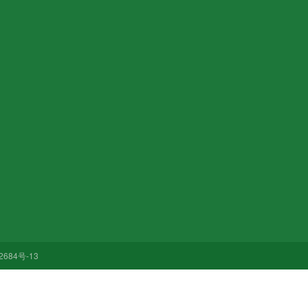
部分案例
全国咨询热线
137091835
邮箱：864466357@qq.com
手机：13709183534
电话：13709183534
地址：陕西省西安市
2684号-13