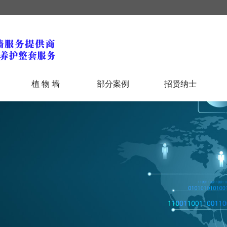
植 物 墙
部分案例
招贤纳士