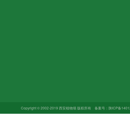
关于植物墙
新闻中心
植 物 墙
西安植物墙
室内植物墙
植物墙动态
室外植物墙
永生苔藓
植物墙植物
Copyright © 2002-2019 西安植物墙 版权所有 备案号：
陕ICP备1401
植物墙养护
植物墙配件