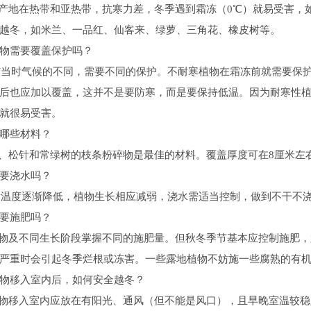
地在热带和亚热带，抗寒力差，冬季遇到霜冻（0℃）就易受害，如
越冬，如米兰、一品红、仙客来、绿萝、三角花、橡皮树等。
物需要覆盖保护吗？
时气候的不同，需要不同的保护。不耐寒植物在霜冻前就需要保护
后也应加以覆盖，这并不是要防寒，而是要保持低温。因为耐寒性
就很易受害。
哪些材料？
松针和常绿树的枝条粉碎物是最佳的材料。覆盖厚度可在8厘米左
要浇水吗？
度逐渐降低，植物生长相应减弱，浇水需适当控制，做到不干不浇
要施肥吗？
及不同生长阶段掌握不同的施肥量。但秋冬季节基本应控制施肥，
严重时会引起冬季烂根或冻害。一些露地植物不妨施一些腐熟的有
物移入室内后，如何安全越冬？
移入室内应放在有阳光、通风（但不能是风口），且早晚室温较稳